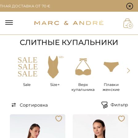
Настройки файлов cookie
ОСТАВКА ОТ 70 €
Й
0
СЛИТНЫЕ КУПАЛЬНИКИ
ЕТ
Sale
Size+
Верх
Плавки
Сли
купальника
женские
купа
Фильтр
Сортировка