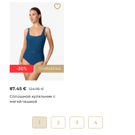
-30%
ПРИМЕРКА
87.45
€
124.95
€
Сплошной купальник с
мягкй чашкой
1
2
3
4