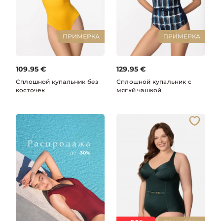
ПРИМЕРКА
ПРИМЕРКА
109.95
€
129.95
€
Сплошной купальник без
Сплошной купальник с
косточек
мягкй чашкой