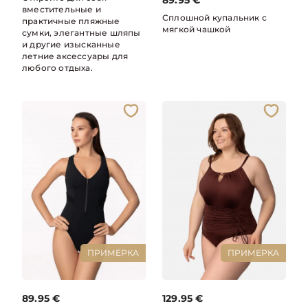
89.95
€
вместительные и
Сплошной купальник с
практичные пляжные
мягкой чашкой
сумки, элегантные шляпы
и другие изысканные
летние аксессуары для
любого отдыха.
ПРИМЕРКА
ПРИМЕРКА
89.95
€
129.95
€