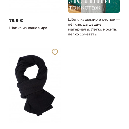
Шёлк, кашемир и хлопок —
79.9
€
лёгкие, дышащие
Шапка из кашемира
материалы. Легко носить,
легко сочетать.