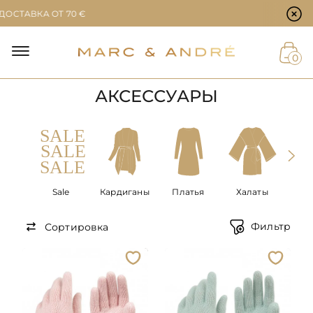
Настройки файлов cookie
АВКА ОТ 70 €
Й
0
АКСЕССУАРЫ
ЕТ
Sale
Кардиганы
Платья
Халаты
Аксе
Фильтр
Сортировка