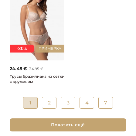
-30%
ПРИМЕРКА
24.45
€
34.95
€
Трусы бразилиана из сетки
с кружевом
1
2
3
4
7
Показать ещё