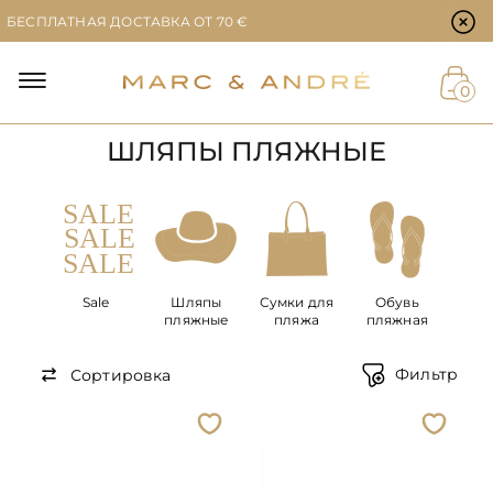
Настройки файлов cookie
БЕСПЛАТНАЯ ДОСТАВКА ОТ 70 €
Й
0
ШЛЯПЫ ПЛЯЖНЫЕ
ЕТ
Sale
Шляпы
Сумки для
Обувь
пляжные
пляжа
пляжная
Фильтр
Сортировка