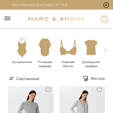
Настройки файлов cookie
БЕСПЛАТНАЯ ДОСТАВКА ОТ 70 €
Й
0
ЕТ
Купальники
Пляжная
Нижнее
Домашняя
Муж
одежда
Белье
одежда
Фильтр
Сортировка