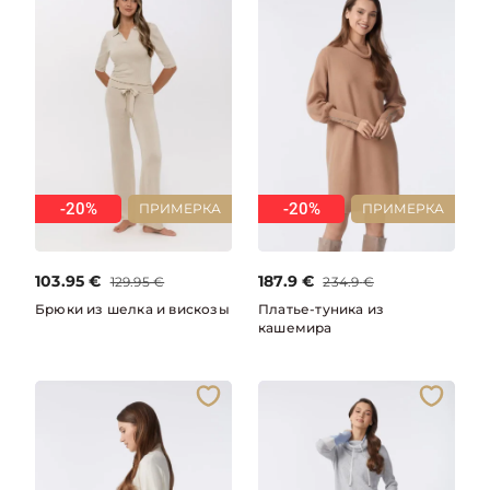
-20%
-20%
ПРИМЕРКА
ПРИМЕРКА
103.95
€
187.9
€
129.95
€
234.9
€
Брюки из шелка и вискозы
Платье-туника из
кашемира