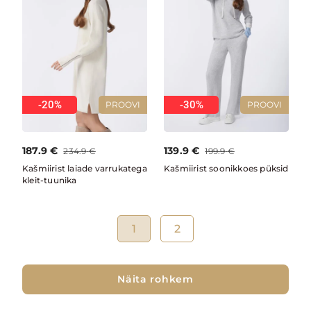
-20%
-30%
PROOVI
PROOVI
187.9
€
139.9
€
234.9
€
199.9
€
Kašmiirist laiade varrukatega
Kašmiirist soonikkoes püksid
kleit-tuunika
1
2
Näita rohkem