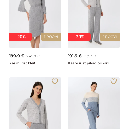
-20%
-20%
PROOVI
PROOVI
199.9
€
191.9
€
249.9
€
239.9
€
Kašmiirist kleit
Kašmiirist pikad püksid