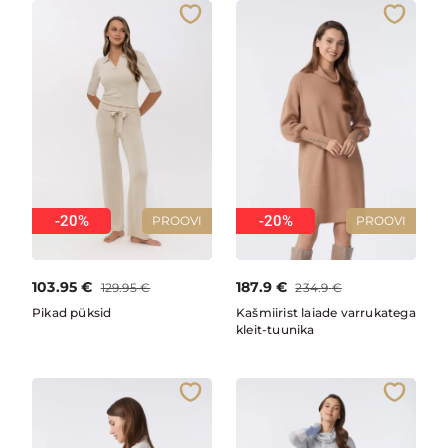
-20%
-20%
PROOVI
PROOVI
103.95
€
187.9
€
129.95
€
234.9
€
Pikad püksid
Kašmiirist laiade varrukatega
kleit-tuunika