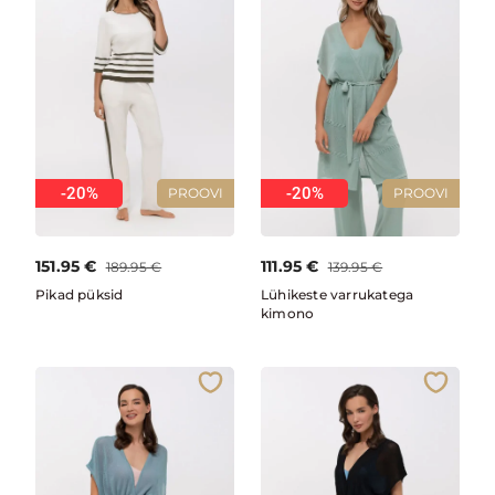
-20%
-20%
PROOVI
PROOVI
151.95
€
111.95
€
189.95
€
139.95
€
Pikad püksid
Lühikeste varrukatega
kimono