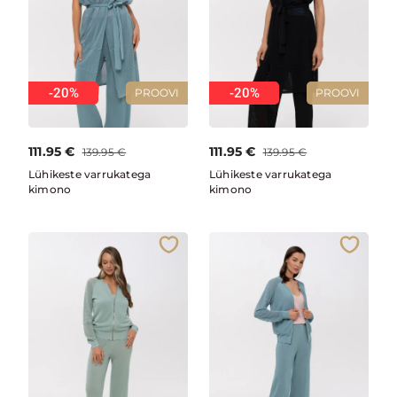
-20%
-20%
PROOVI
PROOVI
111.95
€
111.95
€
139.95
€
139.95
€
Lühikeste varrukatega
Lühikeste varrukatega
kimono
kimono