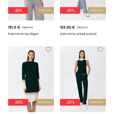
-20%
-30%
PROOVI
PROOVI
151.9
€
153.95
€
189.9
€
219.9
€
Kašmiirist kardigan
Kašmiirist pikad püksid
-20%
-20%
PROOVI
PROOVI