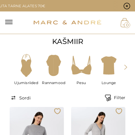
Küpsiste eelistused
TARNE ALATES 70€
0
KAŠMIIR
Ujumisriided
Rannamood
Pesu
Lounge
Me
Filter
Sordi