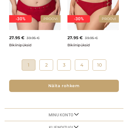
-30%
-30%
PROOVI
PROOVI
27.95
€
27.95
€
39.95
€
39.95
€
Bikiinipüksid
Bikiinipüksid
1
2
3
4
10
Näita rohkem
MINU KONTO
KLIENDITUGI