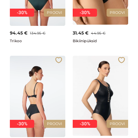
-30%
-30%
PROOVI
PROOVI
94.45
€
31.45
€
134.95
€
44.95
€
Trikoo
Bikiinipüksid
-30%
-30%
PROOVI
PROOVI