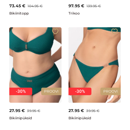
73.45
€
97.95
€
104.95
€
139.95
€
Bikiinitopp
Trikoo
-30%
-30%
PROOVI
PROOVI
27.95
€
27.95
€
39.95
€
39.95
€
Bikiinipüksid
Bikiinipüksid