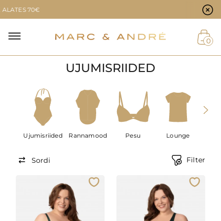
Küpsiste eelistused
 70€
0
UJUMISRIIDED
Ujumisriided
Rannamood
Pesu
Lounge
Me
Filter
Sordi