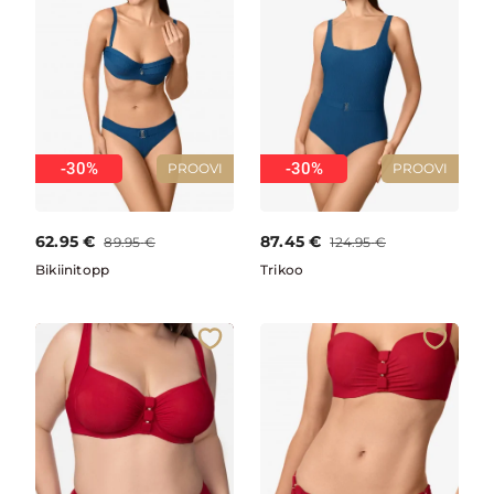
-30%
-30%
PROOVI
PROOVI
62.95
€
87.45
€
89.95
€
124.95
€
Bikiinitopp
Trikoo