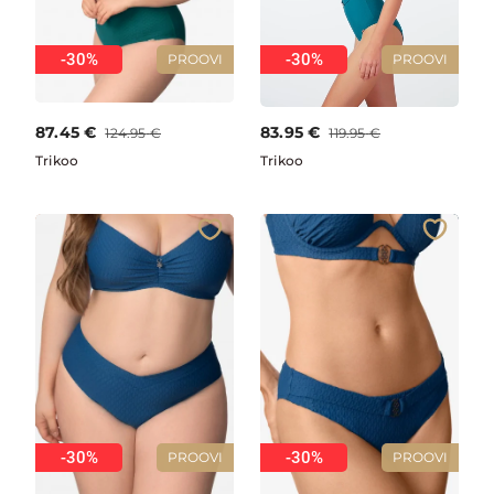
-30%
-30%
PROOVI
PROOVI
87.45
€
83.95
€
124.95
€
119.95
€
Trikoo
Trikoo
-30%
-30%
PROOVI
PROOVI