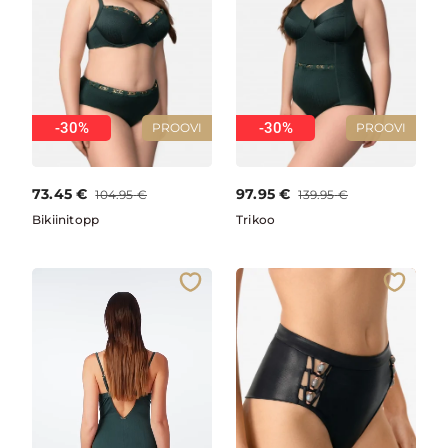
-30%
-30%
PROOVI
PROOVI
73.45
€
97.95
€
104.95
€
139.95
€
Bikiinitopp
Trikoo