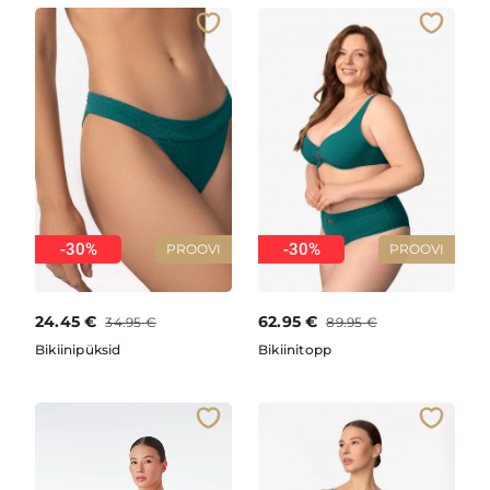
-30%
-30%
PROOVI
PROOVI
24.45
€
62.95
€
34.95
€
89.95
€
Bikiinipüksid
Bikiinitopp