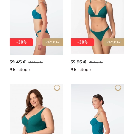
-30%
-30%
PROOVI
PROOVI
59.45
€
55.95
€
84.95
€
79.95
€
Bikiinitopp
Bikiinitopp