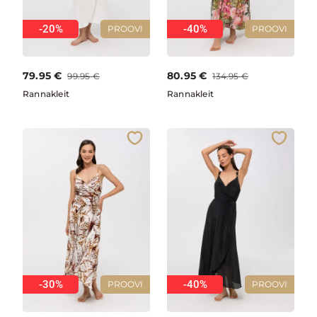
-20%
-40%
PROOVI
PROOVI
79.95
€
80.95
€
99.95
€
134.95
€
Rannakleit
Rannakleit
-30%
-40%
PROOVI
PROOVI