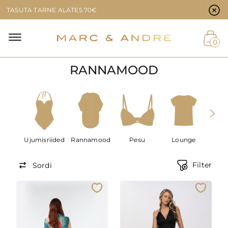
Küpsiste eelistused
TASUTA TARNE ALATES 70€
0
RANNAMOOD
Ujumisriided
Rannamood
Pesu
Lounge
Me
Filter
Sordi