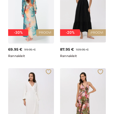
-30%
-20%
PROOVI
PROOVI
69.95
€
87.95
€
99.95
€
109.95
€
Rannakleit
Rannakleit