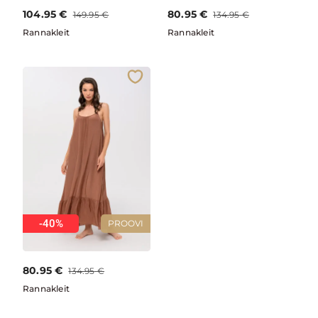
104.95
€
80.95
€
149.95
€
134.95
€
Rannakleit
Rannakleit
-40%
PROOVI
80.95
€
134.95
€
Rannakleit