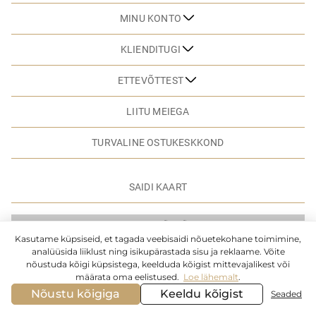
MINU KONTO
KLIENDITUGI
ETTEVÕTTEST
LIITU MEIEGA
TURVALINE OSTUKESKKOND
SAIDI KAART
© MARC & ANDRE. 2026. KÕIK ÕIGUSED KAITSTUD
Kasutame küpsiseid, et tagada veebisaidi nõuetekohane toimimine,
analüüsida liiklust ning isikupärastada sisu ja reklaame. Võite
nõustuda kõigi küpsistega, keelduda kõigist mittevajalikest või
määrata oma eelistused.
Loe lähemalt
.
Nõustu kõigiga
Keeldu kõigist
Seaded