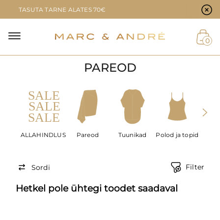
Küpsiste eelistused
TASUTA TARNE ALATES 70€
0
PAREOD
ALLAHINDLUS
Pareod
Tuunikad
Polod ja topid
Ranna
Filter
Sordi
Hetkel pole ühtegi toodet saadaval