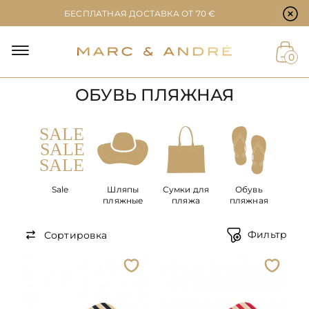
Настройки файлов cookie
БЕСПЛАТНАЯ ДОСТАВКА ОТ 70 €
Й
0
ОБУВЬ ПЛЯЖНАЯ
ЕТ
Sale
Шляпы
Сумки для
Обувь
пляжные
пляжа
пляжная
Фильтр
Сортировка