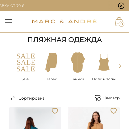
Настройки файлов cookie
Т 70 €
Й
0
ПЛЯЖНАЯ ОДЕЖДА
ЕТ
Sale
Парео
Туники
Поло и топы
Пла
ю
Фильтр
Сортировка