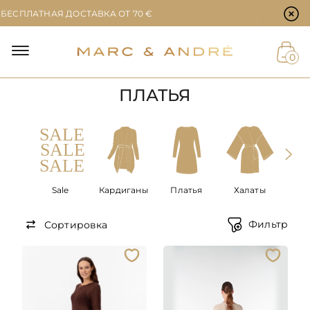
Настройки файлов cookie
СПЛАТНАЯ ДОСТАВКА ОТ 70 €
Й
0
ПЛАТЬЯ
ЕТ
Sale
Кардиганы
Платья
Халаты
Аксе
Фильтр
Сортировка