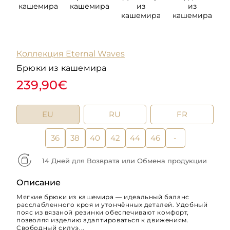
кашемира
кашемира
из
из
к
кашемира
кашемира
Коллекция Eternal Waves
Брюки из кашемира
239,90€
EU
RU
FR
36
38
40
42
44
46
-
14 Дней для Возврата или Обмена продукции
Описание
Мягкие брюки из кашемира — идеальный баланс
расслабленного кроя и утончённых деталей. Удобный
пояс из вязаной резинки обеспечивают комфорт,
позволяя изделию адаптироваться к движениям.
Свободный силуэ...