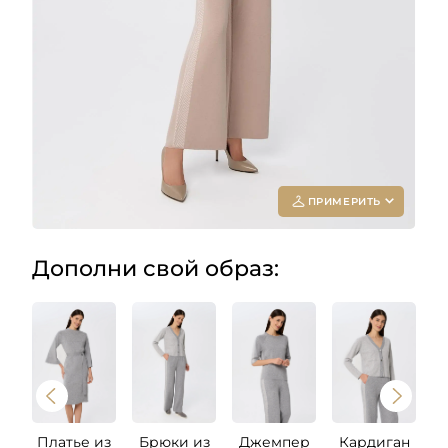
ПРИМЕРИТЬ
Дополни свой образ:
Add your
photo
Deleted after 24 hours
Платье из
Брюки из
Джемпер
Кардиган
П