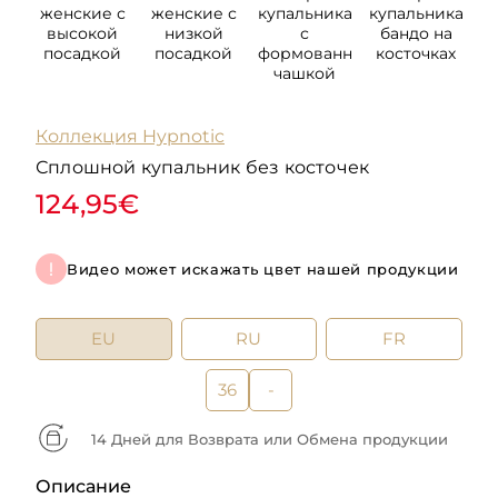
женские с
женские с
купальника
купальника
к
высокой
низкой
с
бандо на
посадкой
посадкой
формованной
косточках
чашкой
Коллекция Hypnotic
Сплошной купальник без косточек
124,95€
Видео может искажать цвет нашей продукции
EU
RU
FR
36
-
14 Дней для Возврата или Обмена продукции
Описание