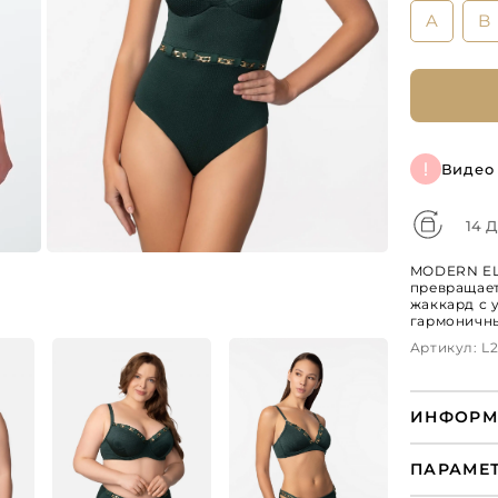
A
B
Видео
14 
MODERN ELE
превращает
жаккард с 
гармоничны
Артикул: L2
ИНФОРМ
ПАРАМЕ