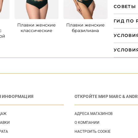
СОВЕТЫ 
ГИД ПО 
Плавки женские
Плавки женские
Верх куп
с
классические
бразилиана
бандо на к
УСЛОВИ
ой
УСЛОВИ
Я ИНФОРМАЦИЯ
ОТКРОЙТЕ МИР MARC & ANDR
ДАЖ
АДРЕСА МАГАЗИНОВ
ТАВКИ
О КОМПАНИИ
РАТА
НАСТРОИТЬ COOKIE