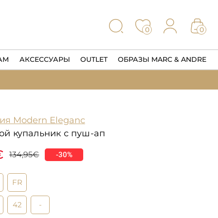
0
0
АМ
АКСЕССУАРЫ
OUTLET
ОБРАЗЫ MARC & ANDRE
ия Modern Eleganc
й купальник с пуш-ап
€
134,95€
-30%
FR
42
-