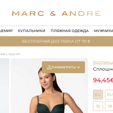
ШЕМИР
КУПАЛЬНИКИ
ПЛЯЖНАЯ ОДЕЖДА
МУЖЧИН
БЕСПЛАТНАЯ ДОСТАВКА ОТ 70 €
ик с пуш-ап
Коллекц
ПРИМЕРИТЬ
Сплошно
94,45
Add your
photo
EU
RU
Deleted after 24 hours
36
38