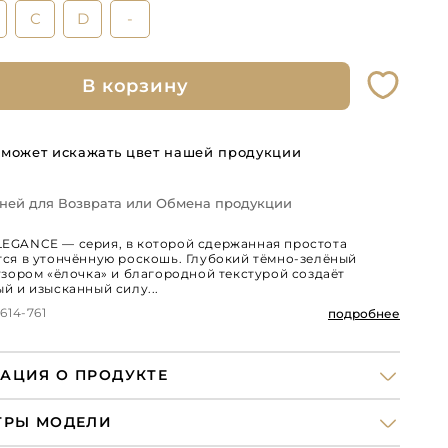
C
D
-
В корзину
 может искажать цвет нашей продукции
Дней для Возврата или Обмена продукции
GANCE — серия, в которой сдержанная простота
ся в утончённую роскошь. Глубокий тёмно-зелёный
узором «ёлочка» и благородной текстурой создаёт
й и изысканный силу...
614-761
подробнее
АЦИЯ О ПРОДУКТЕ
ТРЫ МОДЕЛИ