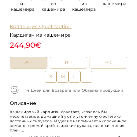
из
из
из
кашемира
кашемира
кашемира
кашемира
к
Коллекция Quiet Motion
Кардиган из кашемира
244,90€
EU
RU
FR
S
M
L
-
14 Дней для Возврата или Обмена продукции
Описание
Кашемировый кардиган сочетает, казалось бы,
несочетаемое: домашний уют и утонченную эстетику
восточных силуэтов. Изделие напоминает укороченное
кимоно: прямой крой, широкие рукава, плавная линия
плеч,...