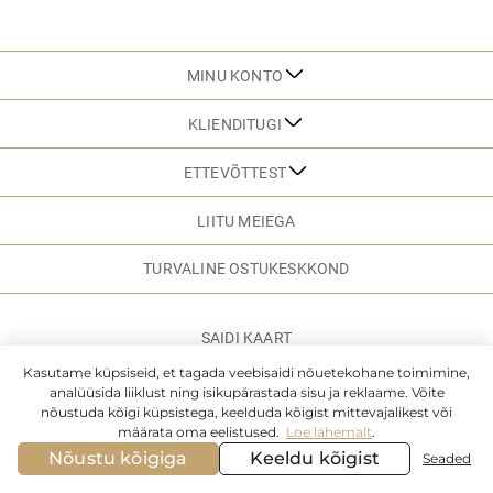
MINU KONTO
KLIENDITUGI
ETTEVÕTTEST
LIITU MEIEGA
TURVALINE OSTUKESKKOND
SAIDI KAART
Kasutame küpsiseid, et tagada veebisaidi nõuetekohane toimimine,
analüüsida liiklust ning isikupärastada sisu ja reklaame. Võite
© MARC & ANDRE. 2026. KÕIK ÕIGUSED KAITSTUD
nõustuda kõigi küpsistega, keelduda kõigist mittevajalikest või
määrata oma eelistused.
Loe lähemalt
.
Nõustu kõigiga
Keeldu kõigist
Seaded