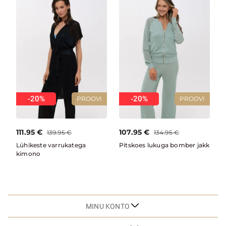
-20%
-20%
PROOVI
PROOVI
111.95
€
107.95
€
139.95
€
134.95
€
Lühikeste varrukatega
Pitskoes lukuga bomber jakk
kimono
MINU KONTO