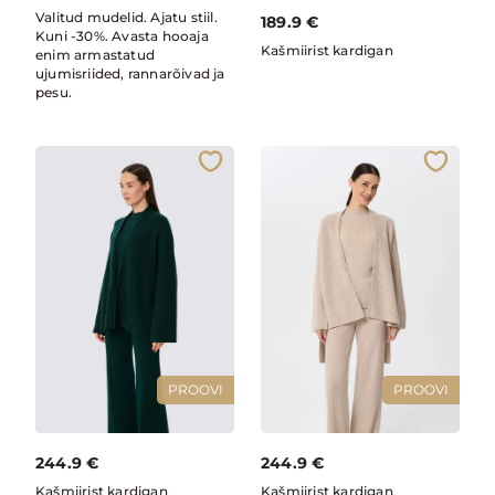
Valitud mudelid. Ajatu stiil.
189.9
€
Kuni -30%. Avasta hooaja
Kašmiirist kardigan
enim armastatud
ujumisriided, rannarõivad ja
pesu.
PROOVI
PROOVI
244.9
€
244.9
€
Kašmiirist kardigan
Kašmiirist kardigan