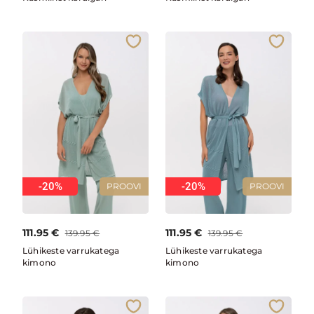
-20%
-20%
PROOVI
PROOVI
111.95
€
111.95
€
139.95
€
139.95
€
Lühikeste varrukatega
Lühikeste varrukatega
kimono
kimono