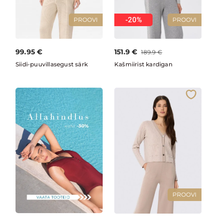
-20%
PROOVI
PROOVI
99.95
€
151.9
€
189.9
€
Siidi-puuvillasegust särk
Kašmiirist kardigan
PROOVI