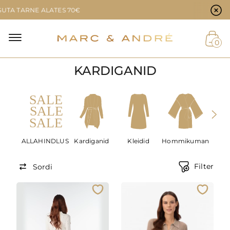
Küpsiste eelistused
A TARNE ALATES 70€
0
KARDIGANID
ALLAHINDLUS
Kardiganid
Kleidid
Hommikumantlid
Akses
Filter
Sordi