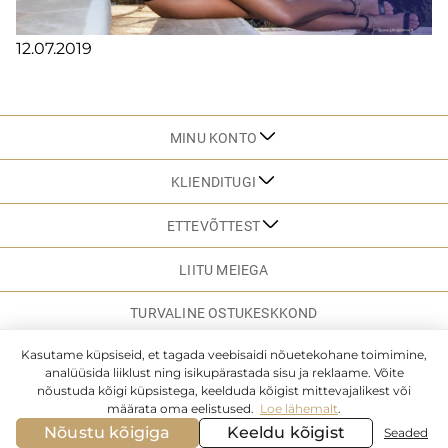
12.07.2019
MINU KONTO
KLIENDITUGI
ETTEVÕTTEST
LIITU MEIEGA
TURVALINE OSTUKESKKOND
Kasutame küpsiseid, et tagada veebisaidi nõuetekohane toimimine,
analüüsida liiklust ning isikupärastada sisu ja reklaame. Võite
SAIDI KAART
nõustuda kõigi küpsistega, keelduda kõigist mittevajalikest või
määrata oma eelistused.
Loe lähemalt
.
© MARC & ANDRE. 2026. KÕIK ÕIGUSED KAITSTUD
Nõustu kõigiga
Keeldu kõigist
Seaded