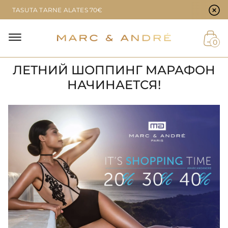
Küpsiste eelistused
TASUTA TARNE ALATES 70€
0
ЛЕТНИЙ ШОППИНГ МАРАФОН
НАЧИНАЕТСЯ!