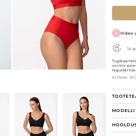
Video 
14 p
Tugikaartet
vormiv powe
reguleeritav
Artikkel: S
TOOTETE
MODELL
HOOLDU