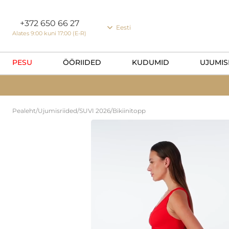
Küpsiste eelistused
+372 650 66 27
Eesti
Alates 9:00 kuni 17:00 (E-R)
PESU
ÖÖRIIDED
KUDUMID
UJUMIS
Pealeht
/
Ujumisriided
/
SUVI 2026
/
Bikiinitopp