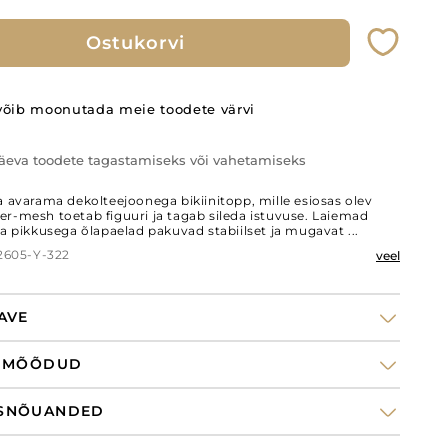
Ostukorvi
võib moonutada meie toodete värvi
äeva toodete tagastamiseks või vahetamiseks
a avarama dekolteejoonega bikiinitopp, mille esiosas olev
r-mesh toetab figuuri ja tagab sileda istuvuse. Laiemad
a pikkusega õlapaelad pakuvad stabiilset ja mugavat ...
P2605-Y-322
veel
AVE
I MÕÕDUD
SNÕUANDED