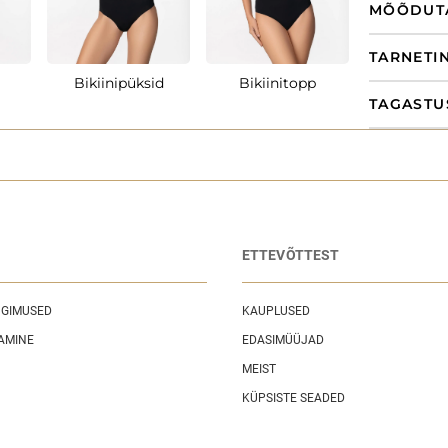
MÕÕDUT
TARNETI
Bikiinipüksid
Bikiinitopp
Trik
TAGASTU
ETTEVÕTTEST
NGIMUSED
KAUPLUSED
AMINE
EDASIMÜÜJAD
MEIST
KÜPSISTE SEADED