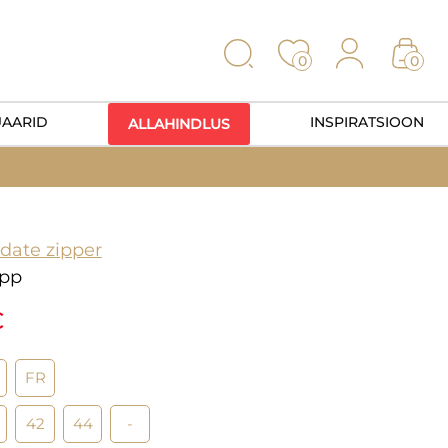
0
0
UAARID
INSPIRATSIOON
ALLAHINDLUS
date zipper
opp
€
FR
42
44
-