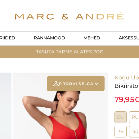
RIIDED
RANNAMOOD
MEHED
AKSESS
TASUTA TARNE ALATES 70€
Kogu Up
PROOVI SELGA
Bikiinit
79,95
Add your
photo
EU
RU
Deleted after 24 hours
36
40