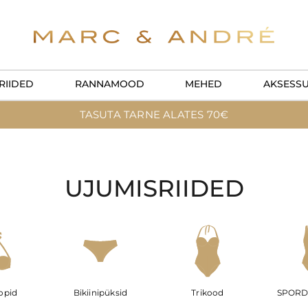
RIIDED
RANNAMOOD
MEHED
AKSESS
TASUTA TARNE ALATES 70€
UJUMISRIIDED
topid
Bikiinipüksid
Trikood
SPORD