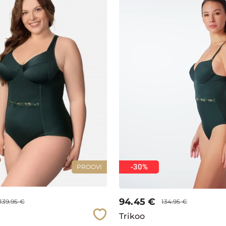
-30%
PROOVI
94.45
€
139.95
€
134.95
€
Trikoo