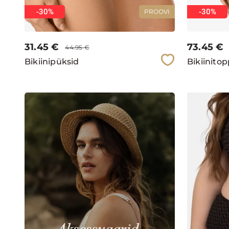
-30%
-30%
PROOVI
31.45
€
73.45
€
44.95
€
Bikiinipüksid
Bikiinito