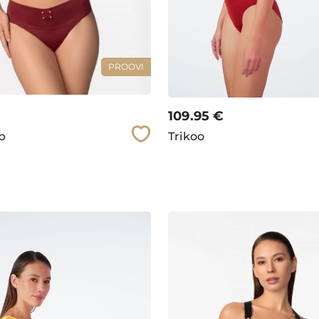
PROOVI
109.95
€
pp
Trikoo