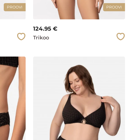
PROOVI
PROOVI
124.95
€
Trikoo