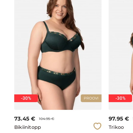
-30%
-30%
PROOVI
73.45
€
97.95
€
104.95
€
Bikiinitopp
Trikoo