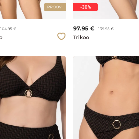
-30%
PROOVI
97.95
€
104.95
€
139.95
€
pp
Trikoo