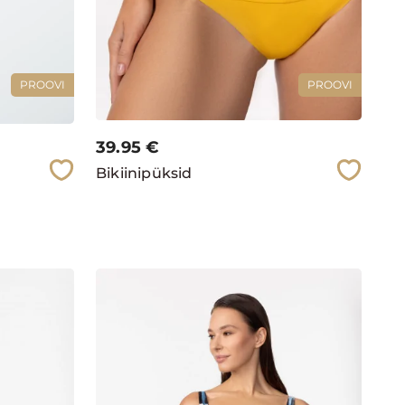
PROOVI
PROOVI
39.95
€
Bikiinipüksid