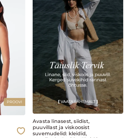
PROOVI
Avasta linasest, siidist,
puuvillast ja viskoosist
suvemudelid: kleidid,