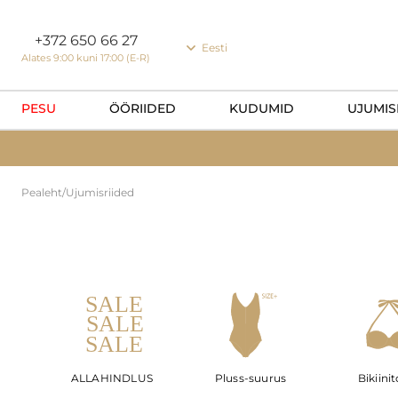
Küpsiste eelistused
+372 650 66 27
Eesti
Alates 9:00 kuni 17:00 (E-R)
PESU
ÖÖRIIDED
KUDUMID
UJUMIS
Pealeht
/
Ujumisriided
ALLAHINDLUS
Pluss-suurus
Bikiini