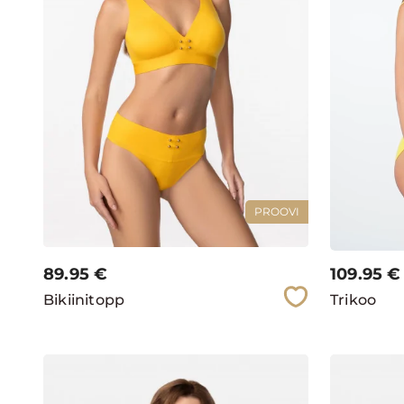
PROOVI
89.95
€
109.95
€
Bikiinitopp
Trikoo