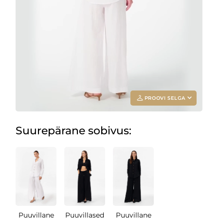
PROOVI SELGA
Suurepärane sobivus:
Add your
photo
Deleted after 24 hours
Puuvillane
Puuvillased
Puuvillane