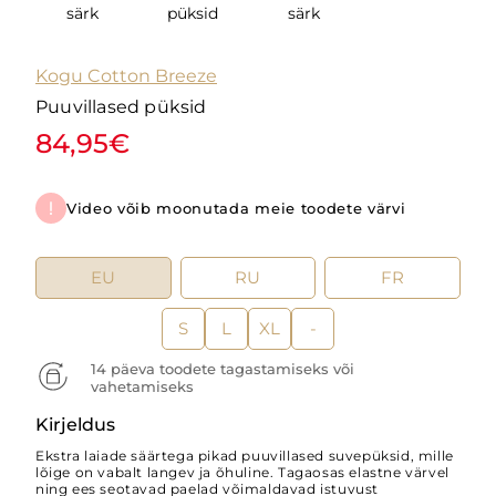
särk
püksid
särk
Kogu Cotton Breeze
Puuvillased püksid
84,95€
Video võib moonutada meie toodete värvi
EU
RU
FR
S
L
XL
-
14 päeva toodete tagastamiseks või
vahetamiseks
Kirjeldus
Ekstra laiade säärtega pikad puuvillased suvepüksid, mille
lõige on vabalt langev ja õhuline. Tagaosas elastne värvel
ning ees seotavad paelad võimaldavad istuvust