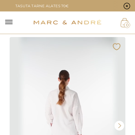
Küpsiste eelistused
TASUTA TARNE ALATES 70€
0