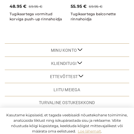
48.95
€
55.95
€
69.95
€
69.95
€
Tugikaartega vormitud
Tugikaartega balconette
korviga push-up rinnahoidja
rinnahoidja
MINU KONTO
KLIENDITUGI
ETTEVÕTTEST
LIITU MEIEGA
TURVALINE OSTUKESKKOND
Kasutame küpsiseid, et tagada veebisaidi nõuetekohane toimimine,
analüüsida liiklust ning isikupärastada sisu ja reklaame. Võite
SAIDI KAART
nõustuda kõigi küpsistega, keelduda kõigist mittevajalikest või
määrata oma eelistused.
Loe lähemalt
.