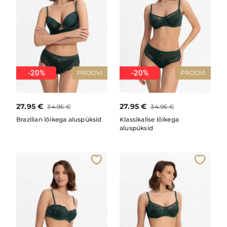
-20%
-20%
PROOVI
PROOVI
27.95
€
27.95
€
34.95
€
34.95
€
Brazilian lõikega aluspüksid
Klassikalise lõikega
aluspüksid