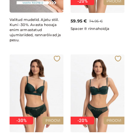
-20%
PROOVI
Valitud mudelid. Ajatu stiil.
59.95
€
74.95
€
Kuni -30%. Avasta hooaja
Spacer ® rinnahoidja
enim armastatud
ujumisriided, rannarõivad ja
pesu.
-30%
-20%
PROOVI
PROOVI