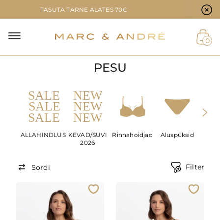
Küpsiste eelistused
TASUTA TARNE ALATES 70€
0
PESU
ALLAHINDLUS
KEVAD/SUVI
Rinnahoidjad
Aluspüksid
Õmbl
2026
p
Filter
Sordi