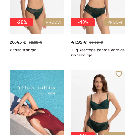
-20%
-40%
PROOVI
PROOVI
26.45
€
41.95
€
32.95
€
69.95
€
Pitsist stringid
Tugikaartega pehme korviga
rinnahoidja