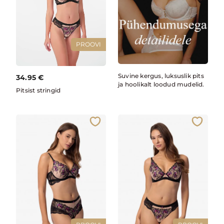
PROOVI
Suvine kergus, luksuslik pits
34.95
€
ja hoolikalt loodud mudelid.
Pitsist stringid