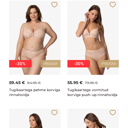
-30%
-30%
PROOVI
PROOVI
59.45
€
55.95
€
84.95
€
79.95
€
Tugikaartega pehme korviga
Tugikaartega vormitud
rinnahoidja
korviga push-up rinnahoidja