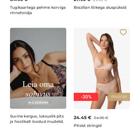
Tugikaartega pehme korviga
Brazilian lõikega aluspüksid
rinnahoidja
-30%
PROOVI
Suvine kergus, luksuslik pits
24.45
€
34.95
€
ja hoolikalt loodud mudelid.
Pitsist stringid