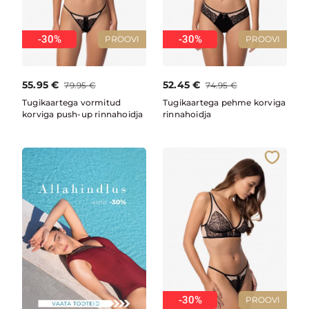
-30%
-30%
PROOVI
PROOVI
55.95
€
52.45
€
79.95
€
74.95
€
Tugikaartega vormitud
Tugikaartega pehme korviga
korviga push-up rinnahoidja
rinnahoidja
-30%
PROOVI