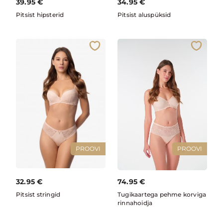
39.95
€
34.95
€
Pitsist hipsterid
Pitsist aluspüksid
PROOVI
PROOVI
32.95
€
74.95
€
Pitsist stringid
Tugikaartega pehme korviga
rinnahoidja