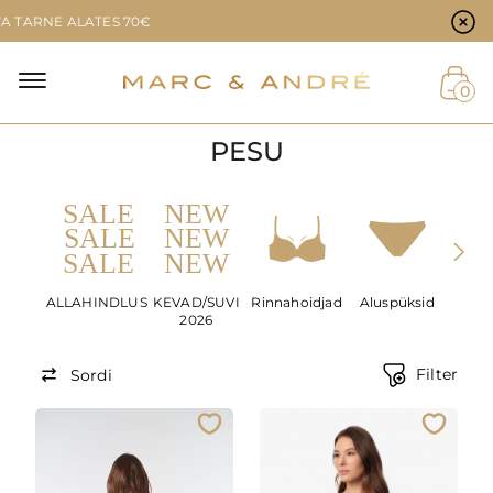
Küpsiste eelistused
E ALATES 70€
0
PESU
ALLAHINDLUS
KEVAD/SUVI
Rinnahoidjad
Aluspüksid
Õmbl
2026
p
Filter
Sordi