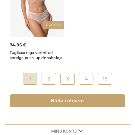
PROOVI
74.95
€
Tugikaartega vormitud
korviga push-up rinnahoidja
1
2
3
4
15
Näita rohkem
MINU KONTO