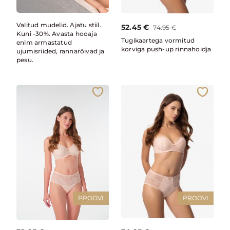
Valitud mudelid. Ajatu stiil.
52.45
€
74.95
€
Kuni -30%. Avasta hooaja
Tugikaartega vormitud
enim armastatud
korviga push-up rinnahoidja
ujumisriided, rannarõivad ja
pesu.
PROOVI
PROOVI