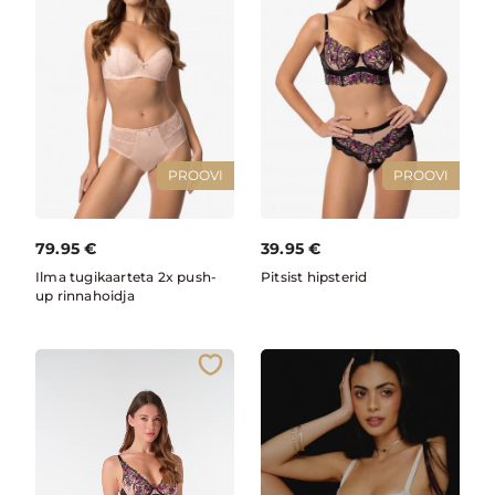
PROOVI
PROOVI
79.95
€
39.95
€
Ilma tugikaarteta 2x push-
Pitsist hipsterid
up rinnahoidja