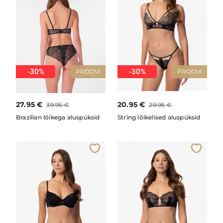
-30%
-30%
PROOVI
PROOVI
27.95
€
20.95
€
39.95
€
29.95
€
Brazilian lõikega aluspüksid
String lõikelised aluspüksid