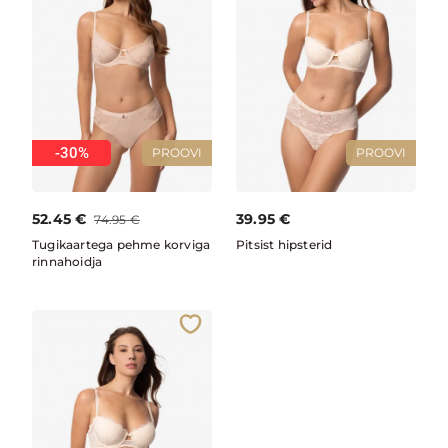
-30%
PROOVI
PROOVI
52.45
€
39.95
€
74.95
€
Tugikaartega pehme korviga
Pitsist hipsterid
rinnahoidja