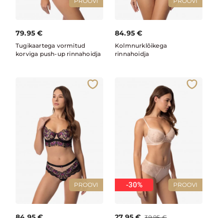
PROOVI
PROOVI
79.95
€
84.95
€
Tugikaartega vormitud
Kolmnurklõikega
korviga push-up rinnahoidja
rinnahoidja
-30%
PROOVI
PROOVI
84.95
€
27.95
€
39.95
€