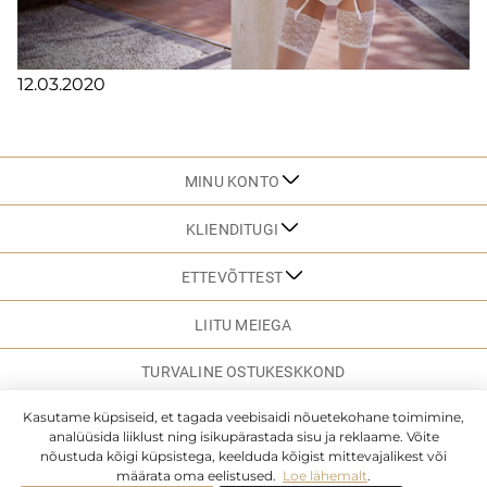
12.03.2020
MINU KONTO
KLIENDITUGI
ETTEVÕTTEST
LIITU MEIEGA
TURVALINE OSTUKESKKOND
Kasutame küpsiseid, et tagada veebisaidi nõuetekohane toimimine,
analüüsida liiklust ning isikupärastada sisu ja reklaame. Võite
SAIDI KAART
nõustuda kõigi küpsistega, keelduda kõigist mittevajalikest või
määrata oma eelistused.
Loe lähemalt
.