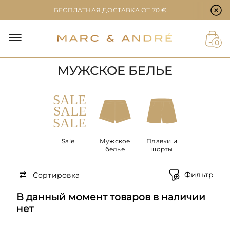
Настройки файлов cookie
БЕСПЛАТНАЯ ДОСТАВКА ОТ 70 €
Й
0
МУЖСКОЕ БЕЛЬЕ
ЕТ
Sale
Мужское
Плавки и
белье
шорты
Фильтр
Сортировка
В данный момент товаров в наличии
нет