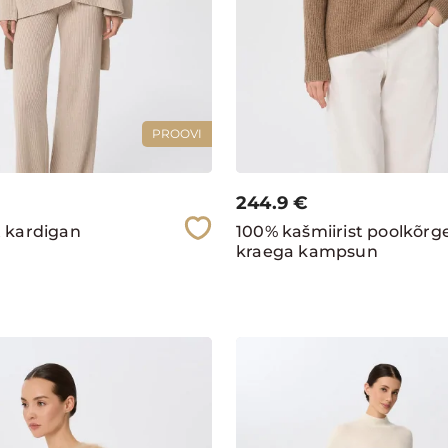
PROOVI
244.9
€
t kardigan
100% kašmiirist poolkõrg
kraega kampsun