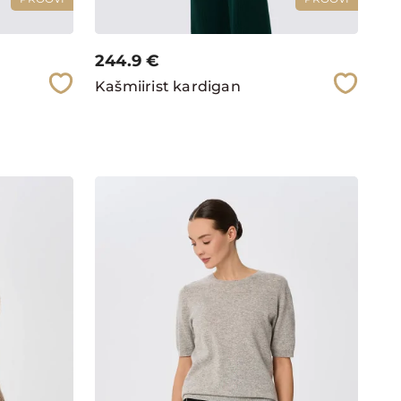
244.9
€
Kašmiirist kardigan