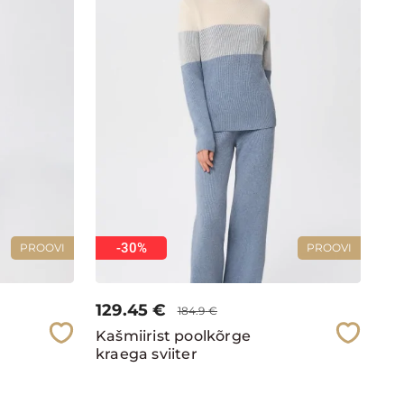
-30%
PROOVI
PROOVI
129.45
€
184.9
€
Kašmiirist poolkõrge
kraega sviiter