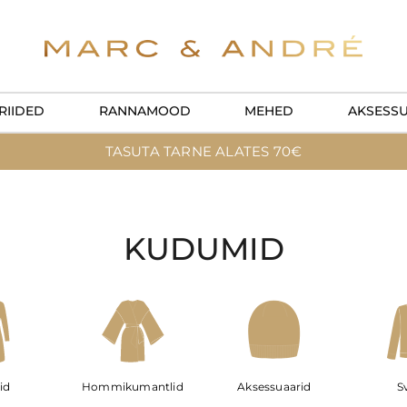
RIIDED
RANNAMOOD
MEHED
AKSESS
TASUTA TARNE ALATES 70€
KUDUMID
id
Hommikumantlid
Aksessuaarid
Sv