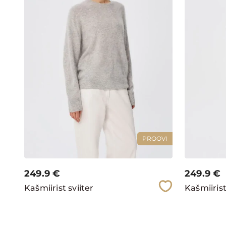
PROOVI
249.9
€
249.9
€
Kašmiirist sviiter
Kašmiirist