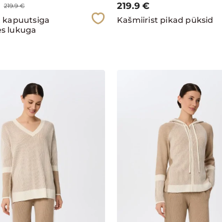
219.9
€
219.9
€
t kapuutsiga
Kašmiirist pikad püksid
es lukuga