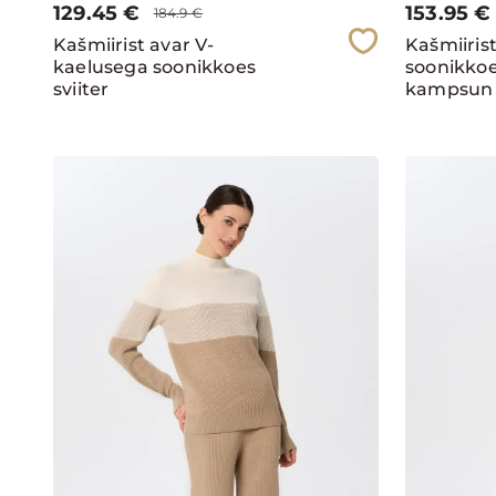
129.45
€
153.95
€
184.9
€
Kašmiirist avar V-
Kašmiiris
kaelusega soonikkoes
soonikko
sviiter
kampsun