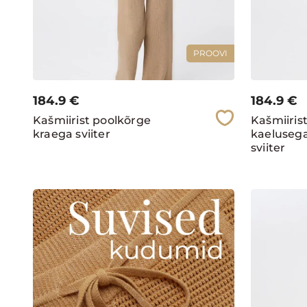
PROOVI
184.9
€
184.9
€
Kašmiirist poolkõrge
Kašmiirist
kraega sviiter
kaeluseg
sviiter