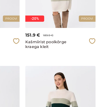
-20%
PROOVI
PROOVI
151.9
€
189.9
€
Kašmiirist poolkõrge
kraega kleit