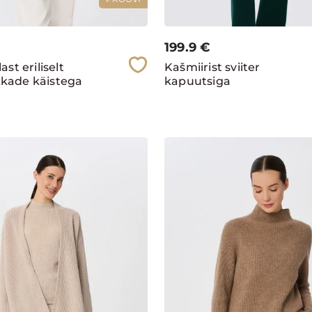
199.9
€
ast eriliselt
Kašmiirist sviiter
kade käistega
kapuutsiga