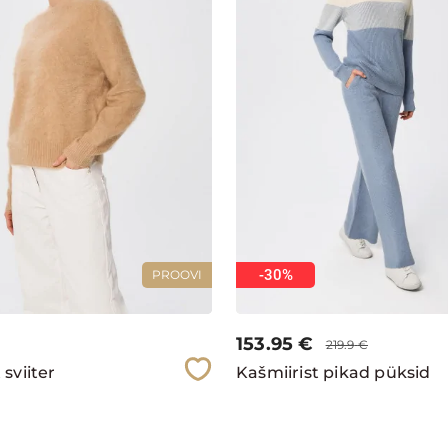
-30%
PROOVI
153.95
€
219.9
€
 sviiter
Kašmiirist pikad püksid