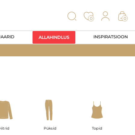
0
0
UAARID
INSPIRATSIOON
ALLAHINDLUS
iitrid
Püksid
Topid