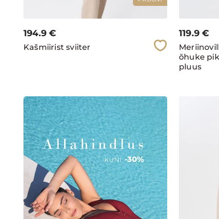
194.9
€
119.9
€
Kašmiirist sviiter
Meriinovill
õhuke pik
pluus