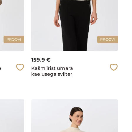
PROOVI
PROOVI
159.9
€
e
Kašmiirist ümara
kaelusega sviiter