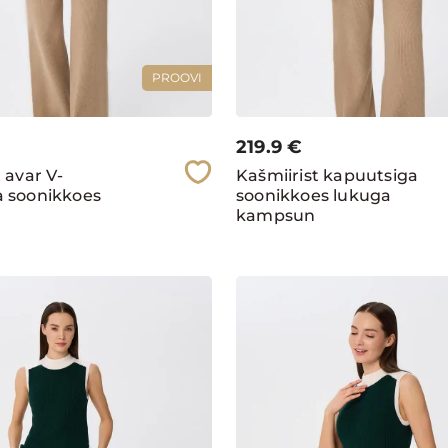
PROOVI
219.9
€
 avar V-
Kašmiirist kapuutsiga
a soonikkoes
soonikkoes lukuga
kampsun