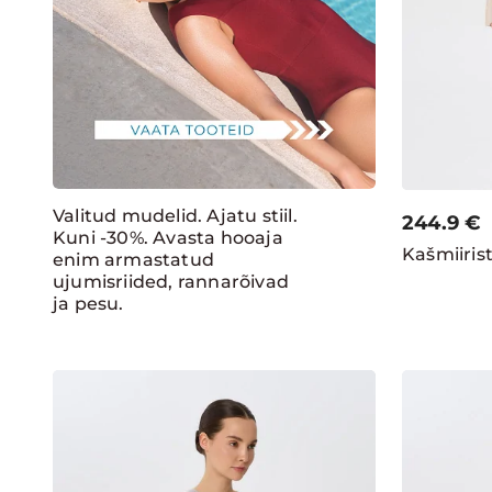
Valitud mudelid. Ajatu stiil.
244.9
€
Kuni -30%. Avasta hooaja
Kašmiiris
enim armastatud
ujumisriided, rannarõivad
ja pesu.