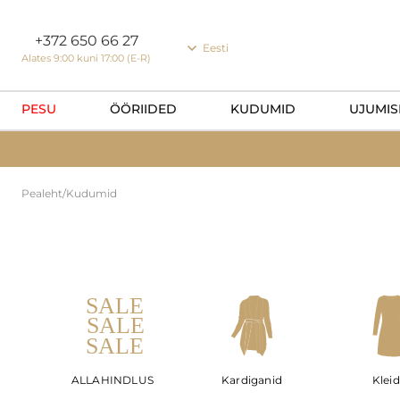
Küpsiste eelistused
+372 650 66 27
Eesti
Alates 9:00 kuni 17:00 (E-R)
PESU
ÖÖRIIDED
KUDUMID
UJUMIS
Pealeht
/
Kudumid
ALLAHINDLUS
Kardiganid
Kleid